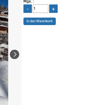
Mge. :
-
+