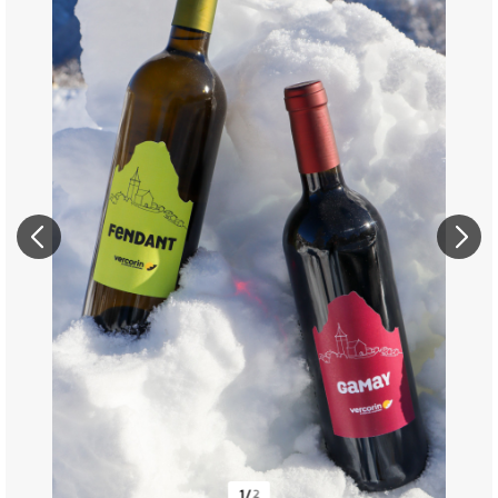
1
/
2