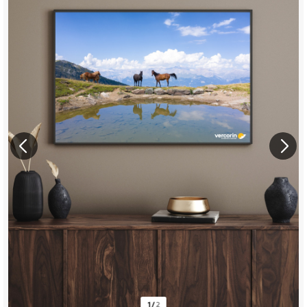
1
/
2