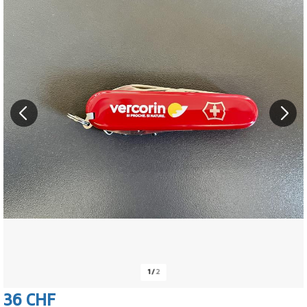
1
/
2
36 CHF