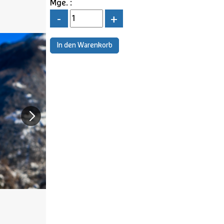
Mge. :
-
+