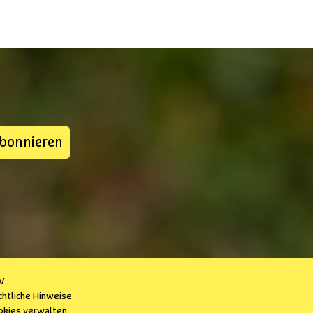
abonnieren
V
chtliche Hinweise
okies verwalten